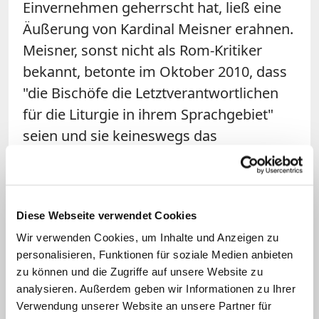
Einvernehmen geherrscht hat, ließ eine
Äußerung von Kardinal Meisner erahnen.
Meisner, sonst nicht als Rom-Kritiker
bekannt, betonte im Oktober 2010, dass
"die Bischöfe die Letztverantwortlichen
für die Liturgie in ihrem Sprachgebiet"
seien und sie keineswegs das
"lateinische Sprachgewand übernehmen"
würden.
Wie weit die neue deutsche Übersetzung
Diese Webseite verwendet Cookies
2013 bereits gediehen war, wurde nicht
Wir verwenden Cookies, um Inhalte und Anzeigen zu
personalisieren, Funktionen für soziale Medien anbieten
bekannt; der Text blieb vertraulich. Wer
zu können und die Zugriffe auf unsere Website zu
jedoch wissen will, wie eine
analysieren. Außerdem geben wir Informationen zu Ihrer
wortwörtliche Übersetzung des
Verwendung unserer Website an unsere Partner für