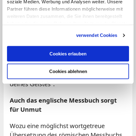
lateinischen Messbuchs klingen könnte,
soziale Medien, Werbung und Analysen weiter. Unsere
Partner führen diese Informationen möglicherweise mit
muss nicht erst selbst zum Kleinen
weiteren Daten zusammen, die Sie ihnen bereitgestellt
Stowasser greifen. In der theologischen
haben oder die sie im Rahmen Ihrer Nutzung der Dienste
Literatur findet sich
gesammelt haben.
verwendet Cookies
Anschauungsmaterial: Der Satz "Heilige
unsere Gaben durch deinen Geist" im
Cookies erlauben
zweiten Hochgebet müsste wörtlich
übersetzt heißen: "Heilige also diese
Cookies ablehnen
Gaben, so bitten wir, durch den Tau
deines Geistes".
Auch das englische Messbuch sorgt
für Unmut
Wozu eine möglichst wortgetreue
Übersetzung des römischen Messbuchs