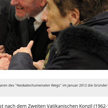
naren des "Neokatechumenalen Wegs" im Januar 2012 die Gründer der
 nach dem Zweiten Vatikanischen Konzil (1962-1