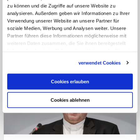
man sich der Möglichkeiten und Grenzen
zu können und die Zugriffe auf unsere Website zu
der Entwicklung des kirchlichen
analysieren. Außerdem geben wir Informationen zu Ihrer
Verwendung unserer Website an unsere Partner für
Lehramts bewusst. Die Kirche dürfe
soziale Medien, Werbung und Analysen weiter. Unsere
jedoch nicht aufhören, "glaubwürdige
Partner führen diese Informationen möglicherweise mit
Wege zu suchen, um das Evangelium zu
weiteren Daten zusammen, die Sie ihnen bereitgestellt
verkünden", so Bätzing. (rom)
haben oder die sie im Rahmen Ihrer Nutzung der Dienste
gesammelt haben.
verwendet Cookies
Cookies erlauben
Cookies ablehnen