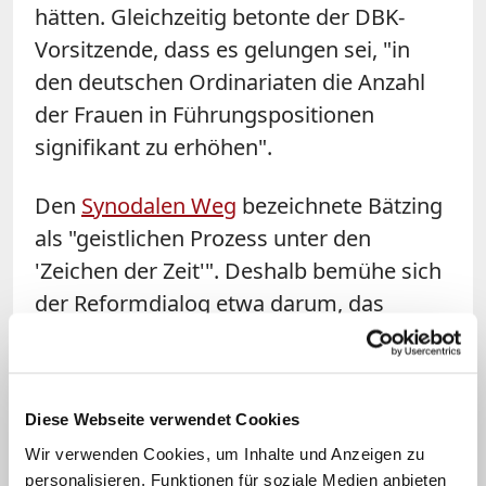
hätten. Gleichzeitig betonte der DBK-
Vorsitzende, dass es gelungen sei, "in
den deutschen Ordinariaten die Anzahl
der Frauen in Führungspositionen
signifikant zu erhöhen".
Den
Synodalen Weg
bezeichnete Bätzing
als "geistlichen Prozess unter den
'Zeichen der Zeit'". Deshalb bemühe sich
der Reformdialog etwa darum, das
"Thema der gelingenden Beziehungen, in
einem weitreichenden Kontext zu
diskutieren". Die Frage nach der Segnung
Diese Webseite verwendet Cookies
homosexueller Paare sei dabei ein Punkt.
Wir verwenden Cookies, um Inhalte und Anzeigen zu
In den Debatten beim Synodalen Weg sei
personalisieren, Funktionen für soziale Medien anbieten