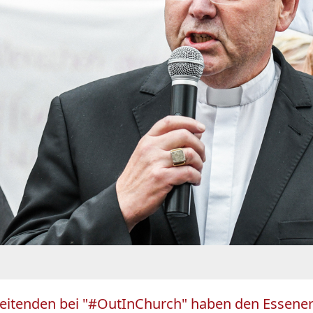
rbeitenden bei "#OutInChurch" haben den Essene