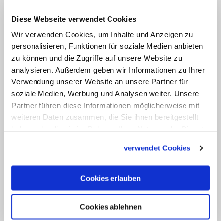
berücksichtigen konnte. So sieht das
Diese Webseite verwendet Cookies
Freiburger Dekret noch vor, dass die
Wir verwenden Cookies, um Inhalte und Anzeigen zu
bisher für vorkonziliare Feiern
personalisieren, Funktionen für soziale Medien anbieten
vorgesehenen Pfarrkirchen weiterhin
zu können und die Zugriffe auf unsere Website zu
analysieren. Außerdem geben wir Informationen zu Ihrer
genutzt werden können. Außerdem
Verwendung unserer Website an unsere Partner für
wurde dort noch davon ausgegangen,
soziale Medien, Werbung und Analysen weiter. Unsere
dass sich die Neuregelungen des Papstes
Partner führen diese Informationen möglicherweise mit
nur auf die Heilige Messe, nicht aber die
weiteren Daten zusammen, die Sie ihnen bereitgestellt
haben oder die sie im Rahmen Ihrer Nutzung der Dienste
Feier anderer Sakramente und
gesammelt haben.
Sakramentalien beziehe. Auf Anfrage von
verwendet Cookies
katholisch.de teilte ein Sprecher des
Erzbistums im Dezember mit, dass eine
Cookies erlauben
Reaktion auf die verschärften Regeln der
Gottesdienstkongregation seitens der
Cookies ablehnen