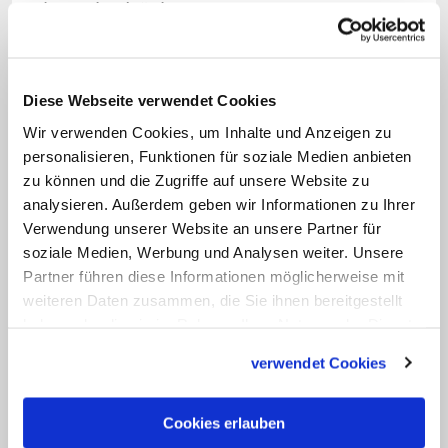
einem bedrückten Moment Mut zur
Zukunft.
Bedrückende Zeiten in der katholischen
Diese Webseite verwendet Cookies
Kirche in Deutschland. Woher kommt
Wir verwenden Cookies, um Inhalte und Anzeigen zu
Hilfe? Am wenigsten wohl von den
personalisieren, Funktionen für soziale Medien anbieten
Oberhirten. Der Religionssoziologe
Detlef
zu können und die Zugriffe auf unsere Website zu
analysieren. Außerdem geben wir Informationen zu Ihrer
Pollack
, der als Nichtkatholik die
Verwendung unserer Website an unsere Partner für
katholische Kirche nicht gänzlich ohne
soziale Medien, Werbung und Analysen weiter. Unsere
Sympathie betrachtet, analysiert: "Die
Partner führen diese Informationen möglicherweise mit
Handlungsmöglichkeiten der
weiteren Daten zusammen, die Sie ihnen bereitgestellt
haben oder die sie im Rahmen Ihrer Nutzung der Dienste
Kirchenspitze sind tatsächlich gering.
gesammelt haben.
Alles, was sie sagt, wird sofort unter
verwendet Cookies
Verdacht gestellt. Heilung und
Aussöhnung werden vermutlich nur
Cookies erlauben