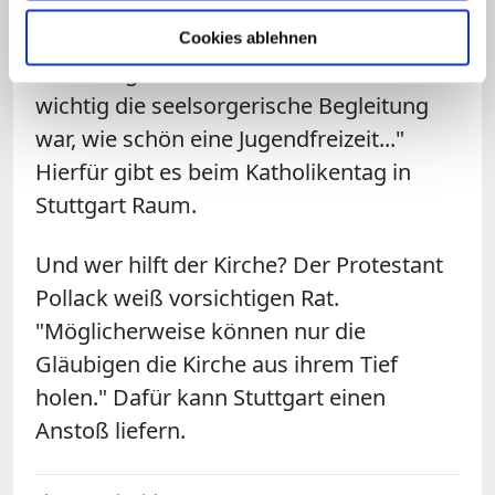
möglich sein, wenn Menschen, denen der
Glaube etwas bedeutet, von den guten
Cookies ablehnen
Erfahrungen mit der Kirche erzählen. Wie
wichtig die seelsorgerische Begleitung
war, wie schön eine Jugendfreizeit..."
Hierfür gibt es beim Katholikentag in
Stuttgart Raum.
Und wer hilft der Kirche? Der Protestant
Pollack weiß vorsichtigen Rat.
"Möglicherweise können nur die
Gläubigen die Kirche aus ihrem Tief
holen." Dafür kann Stuttgart einen
Anstoß liefern.