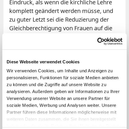
Eindruck, als wenn die kirchliche Lehre
komplett geändert werden müsse, und
zu guter Letzt sei die Reduzierung der
Gleichberechtigung von Frauen auf die
Frage der Weihe reine Polemik.
Kardinal Ouellet schloss daran an und
kritisierte noch deutlicher, dass die Ideen
Diese Webseite verwendet Cookies
des Synodalen Weges viele Elemente
Wir verwenden Cookies, um Inhalte und Anzeigen zu
enthielten, deren Menschenbild und
personalisieren, Funktionen für soziale Medien anbieten
zu können und die Zugriffe auf unsere Website zu
Kirchenverständnis "ernsthafte
analysieren. Außerdem geben wir Informationen zu Ihrer
Schwierigkeiten aufwerfen". Kritiker
Verwendung unserer Website an unsere Partner für
sprächen deswegen bereits von einem
soziale Medien, Werbung und Analysen weiter. Unsere
"latenten Schisma", das die Synodaltexte
Partner führen diese Informationen möglicherweise mit
weiteren Daten zusammen, die Sie ihnen bereitgestellt
festzuschreiben drohten. Anscheinend
haben oder die sie im Rahmen Ihrer Nutzung der Dienste