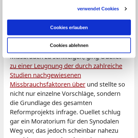
stünde man vor einem "Projekt der
gesammelt haben.
verwendet Cookies
'Veränderung der Kirche'". Die
Reformideen des Synodalen Wegs
würden "die sogenannten 'systemischen
Cookies erlauben
Ursachen des Missbrauchs nicht lösen".
Cookies ablehnen
Statt wie der Papst in seinem Brief vom
Missbrauch zu schweigen, ging Ouellet
zu einer Leugnung der durch zahlreiche
Studien nachgewiesenen
Missbrauchsfaktoren über
und stellte so
nicht nur einzelne Vorschläge, sondern
die Grundlage des gesamten
Reformprojekts infrage. Ouellet schlug
gar ein Moratorium für den Synodalen
Weg vor, das jedoch scheinbar nahezu