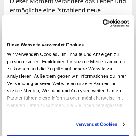
Dieser Moment verändere das Leben und
ermögliche eine "strahlend neue
Sichtweise auf uns selbst, auf die
Wirklichkeit und auf das Geheimnis des
Lebens". Um wieder neu anzufangen und
Diese Webseite verwendet Cookies
den Weg fortzusetzen, genüge es nicht,
Wir verwenden Cookies, um Inhalte und Anzeigen zu
zu einem abstrakten, idealen Jesus
personalisieren, Funktionen für soziale Medien anbieten
zurückzugehen, sondern es gehe um die
zu können und die Zugriffe auf unsere Website zu
"lebendige, konkrete und bewegende
analysieren. Außerdem geben wir Informationen zu Ihrer
Erinnerung an unsere erste Begegnung
Verwendung unserer Website an unsere Partner für
soziale Medien, Werbung und Analysen weiter. Unsere
mit ihm".
Partner führen diese Informationen möglicherweise mit
weiteren Daten zusammen, die Sie ihnen bereitgestellt
Dies sei der Punkt in der eigenen
haben oder die sie im Rahmen Ihrer Nutzung der Dienste
Lebensgeschichte, "wo Jesus für dich
gesammelt haben.
verwendet Cookies
nicht einfach eine geschichtliche Gestalt
blieb wie andere, sondern wo er zur