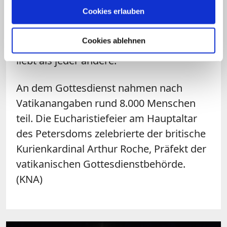
Cookies erlauben
wichtigsten Person deines Lebens wurde:
kein ferner Gott, sondern der nahe Gott,
Cookies ablehnen
der dich besser kennt und dich mehr
liebt als jeder andere."
An dem Gottesdienst nahmen nach
Vatikanangaben rund 8.000 Menschen
teil. Die Eucharistiefeier am Hauptaltar
des Petersdoms zelebrierte der britische
Kurienkardinal Arthur Roche, Präfekt der
vatikanischen Gottesdienstbehörde.
(KNA)