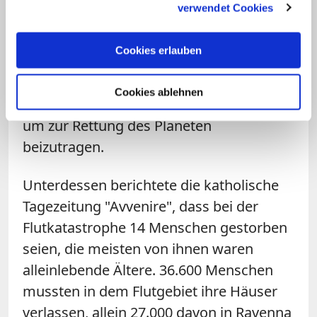
verwendet Cookies
die Flutopfer gehen, sondern auch um
die "unausweichlichen Antworten auf
Cookies erlauben
globaler Ebene".
Die Umwelt-Enzyklika
"Laudato si"
gebe klare Hinweise darauf,
Cookies ablehnen
was jeder einzelne Mensch tun müsse,
um zur Rettung des Planeten
beizutragen.
Unterdessen berichtete die katholische
Tagezeitung "Avvenire", dass bei der
Flutkatastrophe 14 Menschen gestorben
seien, die meisten von ihnen waren
alleinlebende Ältere. 36.600 Menschen
mussten in dem Flutgebiet ihre Häuser
verlassen, allein 27.000 davon in Ravenna