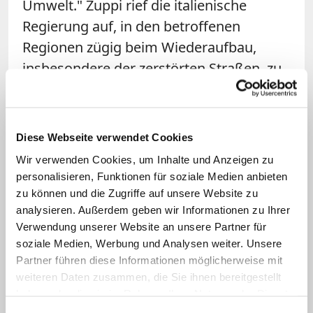
Umwelt." Zuppi rief die italienische
Regierung auf, in den betroffenen
Regionen zügig beim Wiederaufbau,
insbesondere der zerstörten Straßen, zu
helfen. Viele Gemeinden seien derzeit
abgeschnitten, deshalb müsse viel Geld
in die Infrastruktur investiert werden.
Diese Webseite verwendet Cookies
Wir verwenden Cookies, um Inhalte und Anzeigen zu
Verheerendes Ausmaß
personalisieren, Funktionen für soziale Medien anbieten
zu können und die Zugriffe auf unsere Website zu
Zuppi erklärte weiter, dass die jüngste
analysieren. Außerdem geben wir Informationen zu Ihrer
Flutkatastrophe die Klimaerwärmung
Verwendung unserer Website an unsere Partner für
soziale Medien, Werbung und Analysen weiter. Unsere
erneut ins Bewusstsein rufe. Bei der am
Partner führen diese Informationen möglicherweise mit
Montag beginnenden Vollversammlung
weiteren Daten zusammen, die Sie ihnen bereitgestellt
der Italienischen Bischofskonferenz
haben oder die sie im Rahmen Ihrer Nutzung der Dienste
werde es nicht nur um konkrete Hilfe für
gesammelt haben.