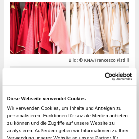
Bild: © KNA/Francesco Pistilli
"Ich meine, dass heute niemand mehr geweiht
werden darf, der das Amt als persönliches
Verdienst bzw. als elitäre Kaste versteht oder wo
absehbar ist, dass er es narzisstisch pervertiert",
Diese Webseite verwendet Cookies
sagt Jan Loffeld.
Wir verwenden Cookies, um Inhalte und Anzeigen zu
personalisieren, Funktionen für soziale Medien anbieten
Frage: Was bedeutet es?
zu können und die Zugriffe auf unsere Website zu
analysieren. Außerdem geben wir Informationen zu Ihrer
Loffeld:
Sakramentalität bedeutet unter
Verwendung unserer Website an unsere Partner für