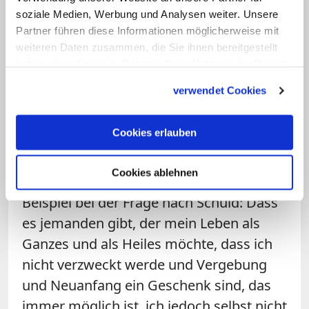
anderem eine bedingungslose Bejahung
soziale Medien, Werbung und Analysen weiter. Unsere
Partner führen diese Informationen möglicherweise mit
meines Lebens, die nicht wieder durch
weiteren Daten zusammen, die Sie ihnen bereitgestellt
ein "Nein" oder "Ja, aber" relativiert wird.
haben oder die sie im Rahmen Ihrer Nutzung der Dienste
Dass mein Leben mit allen Brüchen, mit
gesammelt haben.
verwendet Cookies
all seinen Fragmentierungen, mit allem
gehalten ist, dass es etwas gibt, dass es
Cookies erlauben
jemanden gibt, der das heilt, was ich
selber nicht zu heilen vermag und auch
Cookies ablehnen
kein Mensch zu heilen vermag. Zum
Beispiel bei der Frage nach Schuld: Dass
es jemanden gibt, der mein Leben als
Ganzes und als Heiles möchte, dass ich
nicht verzweckt werde und Vergebung
und Neuanfang ein Geschenk sind, das
immer möglich ist, ich jedoch selbst nicht