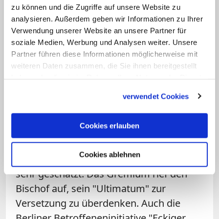
für Prävention, Intervention und
zu können und die Zugriffe auf unsere Website zu
Aufarbeitung. "Pfarrer Eggers kennt
analysieren. Außerdem geben wir Informationen zu Ihrer
diese Fakten. Aber er verbleibt auf einer
Verwendung unserer Website an unsere Partner für
soziale Medien, Werbung und Analysen weiter. Unsere
Ebene der emotional getriebenen
Partner führen diese Informationen möglicherweise mit
Pauschalkritik. Das ist schlicht unfair, in
weiteren Daten zusammen, die Sie ihnen bereitgestellt
Hinblick darauf, was im Bistum bei der
haben oder die sie im Rahmen Ihrer Nutzung der Dienste
Aufarbeitung geleistet wird."
gesammelt haben.
verwendet Cookies
Der
Betroffenenrat der Bistümer
Cookies erlauben
Hildesheim, Hamburg und Osnabrück
teilte mit, Eggers werde von
Cookies ablehnen
Missbrauchsbetroffenen als Seelsorger
sehr geschätzt. Das Gremium rief den
Bischof auf, sein "Ultimatum" zur
Versetzung zu überdenken. Auch die
Berliner Betroffeneninitiative "Eckiger