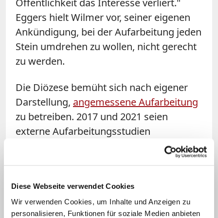
Öffentlichkeit das Interesse verliert."
Eggers hielt Wilmer vor, seiner eigenen
Ankündigung, bei der Aufarbeitung jeden
Stein umdrehen zu wollen, nicht gerecht
zu werden.
Die Diözese bemüht sich nach eigener
Darstellung,
angemessene Aufarbeitung
zu betreiben. 2017 und 2021 seien
externe Aufarbeitungsstudien
veröffentlicht worden, eine weitere
Studie werde derzeit vorbereitet, so der
Bistumssprecher. Zudem gebe es seit
Diese Webseite verwendet Cookies
2012 einen Präventionsbeauftragten und
Wir verwenden Cookies, um Inhalte und Anzeigen zu
mittlerweile eine eigene Stabsabteilung
personalisieren, Funktionen für soziale Medien anbieten