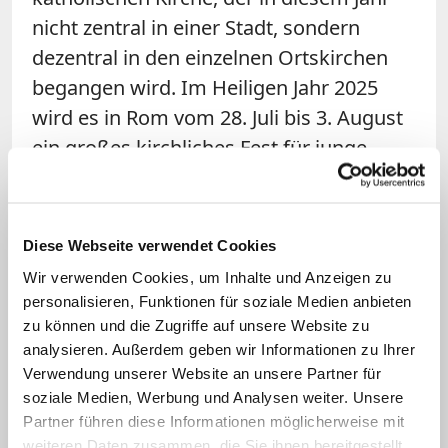
nicht zentral in einer Stadt, sondern
dezentral in den einzelnen Ortskirchen
begangen wird. Im Heiligen Jahr 2025
wird es in Rom vom 28. Juli bis 3. August
ein großes kirchliches Fest für junge
Menschen aus allen Erdteilen geben, an
dem auch der Papst teilnehmen wird.
Diese Webseite verwendet Cookies
Alle 25 Jahre ruft die katholische Kirche
Wir verwenden Cookies, um Inhalte und Anzeigen zu
ein
Heiliges Jahr
aus. Zentrales Element
personalisieren, Funktionen für soziale Medien anbieten
ist unter anderem eine Rom-Wallfahrt.
zu können und die Zugriffe auf unsere Website zu
Zum Programm gehört auch der Besuch
analysieren. Außerdem geben wir Informationen zu Ihrer
Verwendung unserer Website an unsere Partner für
bestimmter römischer Kirchen. Papst
soziale Medien, Werbung und Analysen weiter. Unsere
Franziskus eröffnet das "Giubileo" am 24.
Partner führen diese Informationen möglicherweise mit
Dezember. (KNA)
weiteren Daten zusammen, die Sie ihnen bereitgestellt