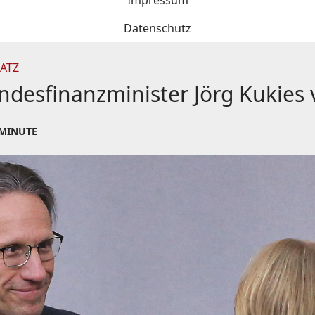
Impressum
Datenschutz
ATZ
desfinanzminister Jörg Kukies v
 MINUTE