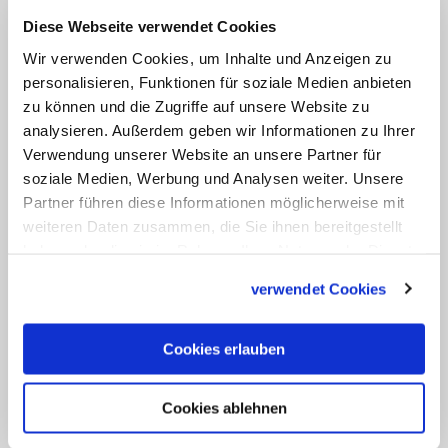
Bei strategischen Entscheidungen, etwa
Diese Webseite verwendet Cookies
bei der Frage, ob er nach gewonnener
Wir verwenden Cookies, um Inhalte und Anzeigen zu
Landtagswahl mit der FDP oder den
personalisieren, Funktionen für soziale Medien anbieten
Grünen regieren solle, laufe er dagegen
zu können und die Zugriffe auf unsere Website zu
gerne noch mal um den Block und
analysieren. Außerdem geben wir Informationen zu Ihrer
Verwendung unserer Website an unsere Partner für
bespreche sich mit vertrauten Menschen.
soziale Medien, Werbung und Analysen weiter. Unsere
Da gehe er nicht "in Rücksprache mit
Partner führen diese Informationen möglicherweise mit
Gott", so der Regierungschef einer
weiteren Daten zusammen, die Sie ihnen bereitgestellt
schwarz-grünen Koalition. (KNA)
haben oder die sie im Rahmen Ihrer Nutzung der Dienste
gesammelt haben.
verwendet Cookies
Cookies erlauben
Schlagworte:
Cookies ablehnen
#CDU
#Glaube
#Bundesländer
#Politik
#Deutschland