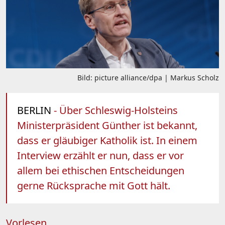
Bild: picture alliance/dpa | Markus Scholz
BERLIN
- Über Schleswig-Holsteins
Ministerpräsident Günther ist bekannt,
dass er gläubiger Katholik ist. In einem
Interview erzählt er nun, dass er vor
allem bei ethischen Entscheidungen
gerne Rücksprache mit Gott hält.
Vorlesen