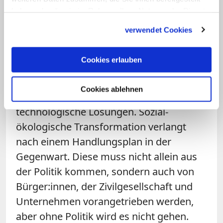
am Erd- und Ökosystem vermieden
haben oder die sie im Rahmen Ihrer Nutzung der Dienste
werden. "Transformation" meint damit
gesammelt haben.
verwendet Cookies
gerade kein "Weiter so" (und schon gar
kein "Bremsen" oder "Zurück in die
Cookies erlauben
Vergangenheit"). Der Begriff steht auch
nicht für kleinteilige umweltpolitische
Cookies ablehnen
Maßnahmen oder alleinige Hoffnung auf
technologische Lösungen. Sozial-
ökologische Transformation verlangt
nach einem Handlungsplan in der
Gegenwart. Diese muss nicht allein aus
der Politik kommen, sondern auch von
Bürger:innen, der Zivilgesellschaft und
Unternehmen vorangetrieben werden,
aber ohne Politik wird es nicht gehen.