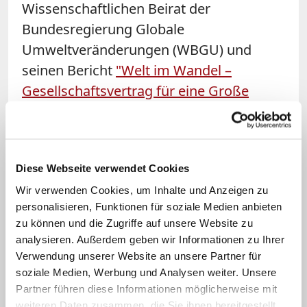
Wissenschaftlichen Beirat der
Bundesregierung Globale
Umweltveränderungen (WBGU) und
seinen Bericht
"Welt im Wandel –
Gesellschaftsvertrag für eine Große
Transformation"
aus dem Jahr 2011
geprägt. Er steht genau für das, was in
der Zeit des großen Zauderns fehlt,
Diese Webseite verwendet Cookies
nämlich für einen wirklichen Wandel:
Wir verwenden Cookies, um Inhalte und Anzeigen zu
einen ökonomischen, politischen,
personalisieren, Funktionen für soziale Medien anbieten
sozialen und kulturellen
zu können und die Zugriffe auf unsere Website zu
Veränderungsprozess. Es geht darum,
analysieren. Außerdem geben wir Informationen zu Ihrer
nationale Ökonomien und Weltwirtschaft
Verwendung unserer Website an unsere Partner für
soziale Medien, Werbung und Analysen weiter. Unsere
innerhalb der planetaren Grenzen so
Partner führen diese Informationen möglicherweise mit
umzubauen, dass irreversible Schäden
weiteren Daten zusammen, die Sie ihnen bereitgestellt