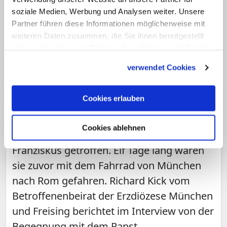
soziale Medien, Werbung und Analysen weiter. Unsere
Partner führen diese Informationen möglicherweise mit
weiteren Daten zusammen, die Sie ihnen bereitgestellt
haben oder die sie im Rahmen Ihrer Nutzung der Dienste
Münchner Missbrauchsbetroffene trafen
gesammelt haben.
verwendet Cookies
Franziskus im Vatikan
Kick: Nehme dem Papst ab, dass es ihm
ernst ist mit der Aufarbeitung
Cookies erlauben
Missbrauchsbetroffene aus dem Erzbistum
Cookies ablehnen
München und Freising haben Papst
Franziskus getroffen. Elf Tage lang waren
sie zuvor mit dem Fahrrad von München
nach Rom gefahren. Richard Kick vom
Betroffenenbeirat der Erzdiözese München
und Freising berichtet im Interview von der
Begegnung mit dem Papst.