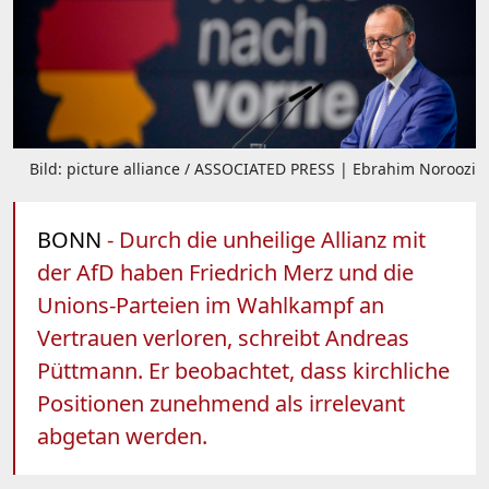
Bild: picture alliance / ASSOCIATED PRESS | Ebrahim Noroozi
BONN
- Durch die unheilige Allianz mit
der AfD haben Friedrich Merz und die
Unions-Parteien im Wahlkampf an
Vertrauen verloren, schreibt Andreas
Püttmann. Er beobachtet, dass kirchliche
Positionen zunehmend als irrelevant
abgetan werden.