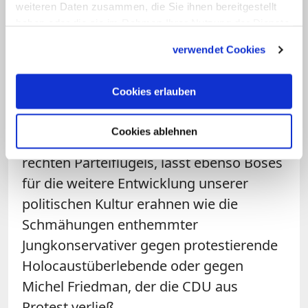
weiteren Daten zusammen, die Sie ihnen bereitgestellt
Extremisten gefügig machen will, handelt
haben oder die sie im Rahmen Ihrer Nutzung der Dienste
schon unmoralisch. Anschließend zu
gesammelt haben.
verwendet Cookies
heucheln, eine solche Allianz habe man
gar nicht gewollt, macht die Sache noch
Cookies erlauben
abstoßender. Und gewissenhaft
abwägende Abweichler als "Verräter"
Cookies ablehnen
anzuprangern wie manche Eiferer des
rechten Parteiflügels, lässt ebenso Böses
für die weitere Entwicklung unserer
politischen Kultur erahnen wie die
Schmähungen enthemmter
Jungkonservativer gegen protestierende
Holocaustüberlebende oder gegen
Michel Friedman, der die CDU aus
Protest verließ.