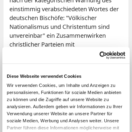
nach der kategorischen Warnung des
einstimmig verabschiedeten Wortes der
deutschen Bischöfe: "Völkischer
Nationalismus und Christentum sind
unvereinbar" ein Zusammenwirken
christlicher Parteien mit
Rechtsextremisten in keinem Fall zu
rechtfertigen, jedenfalls solange es
demokratische Parteien für
Diese Webseite verwendet Cookies
Regierungsbündnisse und
Wir verwenden Cookies, um Inhalte und Anzeigen zu
parlamentarische Kompromisse in der
personalisieren, Funktionen für soziale Medien anbieten
Sache gibt.
zu können und die Zugriffe auf unsere Website zu
analysieren. Außerdem geben wir Informationen zu Ihrer
Auch wer demokratische Konkurrenten
Verwendung unserer Website an unsere Partner für
soziale Medien, Werbung und Analysen weiter. Unsere
mit dem möglichen Rückgriff auf
Partner führen diese Informationen möglicherweise mit
Stimmen menschenverachtender