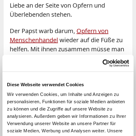
Liebe an der Seite von Opfern und
Überlebenden stehen.
Der Papst warb darum,
Opfern von
Menschenhandel
wieder auf die Füße zu
helfen. Mit ihnen zusammen müsse man
Wege finden, um andere Betroffene zu
befreien und Präventionsmöglichkeiten
zu schaffen. Menschenhandel sei ein
komplexes Phänomen, das sich ständig
Diese Webseite verwendet Cookies
weiterentwickele und durch Kriege,
Wir verwenden Cookies, um Inhalte und Anzeigen zu
personalisieren, Funktionen für soziale Medien anbieten
Konflikte, Hungersnöte und die Folgen
zu können und die Zugriffe auf unsere Website zu
des Klimawandels begünstigt werde, so
analysieren. Außerdem geben wir Informationen zu Ihrer
Franziskus. Daher seien globale
Verwendung unserer Website an unsere Partner für
Antworten und gemeinsame
soziale Medien, Werbung und Analysen weiter. Unsere