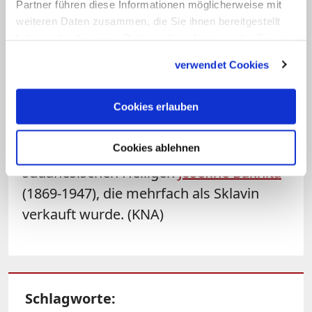
Partner führen diese Informationen möglicherweise mit
Anstrengungen auf allen Ebenen
weiteren Daten zusammen, die Sie ihnen bereitgestellt
erforderlich, um Menschenhandel zu
haben oder die sie im Rahmen Ihrer Nutzung der Dienste
bekämpfen.
gesammelt haben.
verwendet Cookies
Die katholische Kirche begeht den
"Internationaler Tag des Gebets und der
Cookies erlauben
Reflexion gegen den Menschenhandel"
Cookies ablehnen
seit 2015 am Gedenktag der
sudanesischen Heiligen
Josefine Bakhita
(1869-1947), die mehrfach als Sklavin
verkauft wurde. (KNA)
Schlagworte: