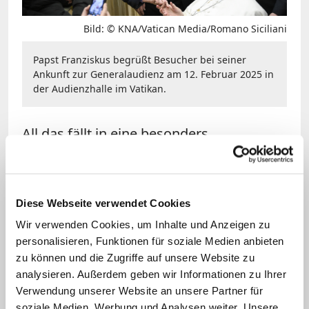
Bild: © KNA/Vatican Media/Romano Siciliani
Papst Franziskus begrüßt Besucher bei seiner
Ankunft zur Generalaudienz am 12. Februar 2025 in
der Audienzhalle im Vatikan.
All das fällt in eine besonders
anstrengende Zeit seines Pontifikats. Das
größte
katholische Pilgerereignis, das
Heilige Jahr
füllt den ohnehin schon
Diese Webseite verwendet Cookies
prallen Terminkalender des Papstes mit
Wir verwenden Cookies, um Inhalte und Anzeigen zu
weiteren öffentlichen Auftritten. Zu
personalisieren, Funktionen für soziale Medien anbieten
seinen wöchentlichen Generalaudienzen
zu können und die Zugriffe auf unsere Website zu
analysieren. Außerdem geben wir Informationen zu Ihrer
kommen etwa im Zwei-Wochen-Takt
Verwendung unserer Website an unsere Partner für
Jubiläumsaudienzen mit Pilgern aus aller
soziale Medien, Werbung und Analysen weiter. Unsere