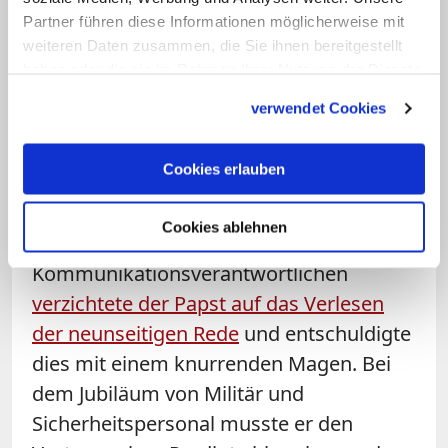
Welt hinzu. Zudem gibt es zahlreiche
Partner führen diese Informationen möglicherweise mit
Einzeljubiläen für verschiedene
weiteren Daten zusammen, die Sie ihnen bereitgestellt
haben oder die sie im Rahmen Ihrer Nutzung der Dienste
Gesellschafts- und Berufsgruppen.
gesammelt haben.
verwendet Cookies
Schwächelnder Jubiläums-Papst und
der "Fall der Fälle"
Cookies erlauben
Bei der ersten Veranstaltung dieser Art
Cookies ablehnen
mit katholischen
Kommunikationsverantwortlichen
verzichtete der Papst auf das Verlesen
der neunseitigen Rede
und entschuldigte
dies mit einem knurrenden Magen. Bei
dem Jubiläum von Militär und
Sicherheitspersonal musste er den