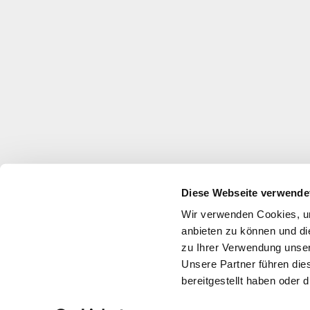
Diese Webseite verwende
Wir verwenden Cookies, um
anbieten zu können und di
zu Ihrer Verwendung unser
Unsere Partner führen die
bereitgestellt haben oder
Über uns
Jobs
Impressum
Datenschutz