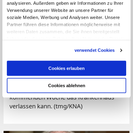
analysieren. Außerdem geben wir Informationen zu Ihrer
Unterdessen hat sich der Zustand von
Verwendung unserer Website an unsere Partner für
Papst Franziskus offenbar weiter
soziale Medien, Werbung und Analysen weiter. Unsere
Partner führen diese Informationen möglicherweise mit
stabilisiert. Wie der Vatikan am
weiteren Daten zusammen, die Sie ihnen bereitgestellt
Freitagmorgen mitteilte, verbrachte der
haben oder die sie im Rahmen Ihrer Nutzung der Dienste
88-Jährige eine ruhige Nacht in der
gesammelt haben.
verwendet Cookies
römischen Gemelli-Klinik und stand zum
Frühstück auf. Am Vortag war von leicht
Cookies erlauben
verbesserten Blutwerten die Rede. Auch
in italienischen Medien wird derweil
Cookies ablehnen
spekuliert, ob der Papst in der
kommenden Woche das Krankenhaus
verlassen kann. (tmg/KNA)