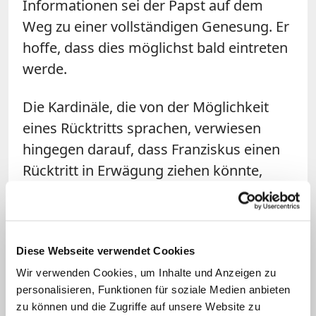
Informationen sei der Papst auf dem
Weg zu einer vollständigen Genesung. Er
hoffe, dass dies möglichst bald eintreten
werde.
Die Kardinäle, die von der Möglichkeit
eines Rücktritts sprachen, verwiesen
hingegen darauf, dass Franziskus einen
Rücktritt in Erwägung ziehen könnte,
wenn er langfristig gesundheitlich stark
eingeschränkt bleibe. Der Vorgänger,
Papst
Benedikt XVI.
, war 2013
Diese Webseite verwendet Cookies
zurückgetreten, weil er sich nicht mehr in
Wir verwenden Cookies, um Inhalte und Anzeigen zu
der Lage sah, sein Amt mit der
personalisieren, Funktionen für soziale Medien anbieten
notwendigen Kraft auszuüben.
zu können und die Zugriffe auf unsere Website zu