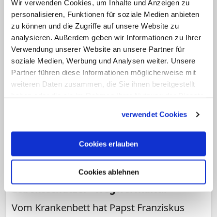
Wir verwenden Cookies, um Inhalte und Anzeigen zu
gearbeitet. (KNA)
personalisieren, Funktionen für soziale Medien anbieten
zu können und die Zugriffe auf unsere Website zu
analysieren. Außerdem geben wir Informationen zu Ihrer
Verwendung unserer Website an unsere Partner für
soziale Medien, Werbung und Analysen weiter. Unsere
Partner führen diese Informationen möglicherweise mit
weiteren Daten zusammen, die Sie ihnen bereitgestellt
haben oder die sie im Rahmen Ihrer Nutzung der Dienste
gesammelt haben.
verwendet Cookies
Cookies erlauben
Von Kardinalstaatssekretär Pietro Parolin
im Petersdom verlesen
Cookies ablehnen
Kranker Papst kritisiert bei Rede an
Lebensschützer "Wegwerfkultur"
Vom Krankenbett hat Papst Franziskus