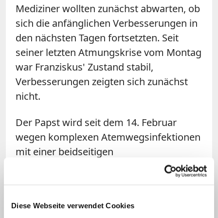
Mediziner wollten zunächst abwarten, ob
sich die anfänglichen Verbesserungen in
den nächsten Tagen fortsetzten. Seit
seiner letzten Atmungskrise vom Montag
war Franziskus' Zustand stabil,
Verbesserungen zeigten sich zunächst
nicht.
Der Papst wird seit dem 14. Februar
wegen komplexen Atemwegsinfektionen
mit einer beidseitigen
Lungenentzündung
in der Gemelli-Klinik
behandelt
. Am Samstag habe er in der
Kapelle des Privattraktes gebetet, sich
Diese Webseite verwendet Cookies
danach abwechselnd ausgeruht und