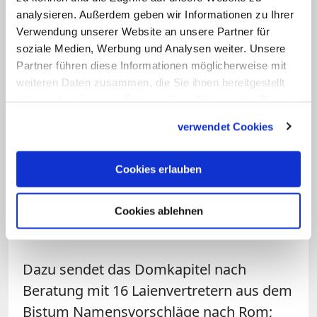
Nachfolger in einigen Monaten
analysieren. Außerdem geben wir Informationen zu Ihrer
erwartet
Verwendung unserer Website an unsere Partner für
soziale Medien, Werbung und Analysen weiter. Unsere
Bis zur Amtseinführung eines neuen
Partner führen diese Informationen möglicherweise mit
Bischofs wird das Bistum Münster von
weiteren Daten zusammen, die Sie ihnen bereitgestellt
haben oder die sie im Rahmen Ihrer Nutzung der Dienste
einem Übergangsverwalter geleitet. Der
gesammelt haben.
sogenannte Diözesanadministrator wird
verwendet Cookies
vom 16-köpfigen Domkapitel gewählt,
darf aber keine grundlegenden
Cookies erlauben
Veränderungen vornehmen. Ein
Nachfolger für Bischof Genn wird erst in
Cookies ablehnen
mehreren Monaten erwartet.
Dazu sendet das Domkapitel nach
Beratung mit 16 Laienvertretern aus dem
Bistum Namensvorschläge nach Rom;