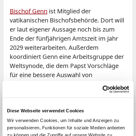
Bischof Genn
ist Mitglied der
vatikanischen Bischofsbehörde. Dort will
er laut eigener Aussage noch bis zum
Ende der fünfjährigen Amtszeit im Jahr
2029 weiterarbeiten. Außerdem
koordiniert Genn eine Arbeitsgruppe der
Weltsynode, die dem Papst Vorschläge
für eine bessere Auswahl von
Bischofskandidaten machen soll. Auch
diese Aufgabe wolle er gern zu Ende
führen, so Genn in einem Interview mit
der Katholischen Nachrichten-Agentur
Diese Webseite verwendet Cookies
(KNA).
Wir verwenden Cookies, um Inhalte und Anzeigen zu
personalisieren, Funktionen für soziale Medien anbieten
zu können und die Zugriffe auf unsere Website zu