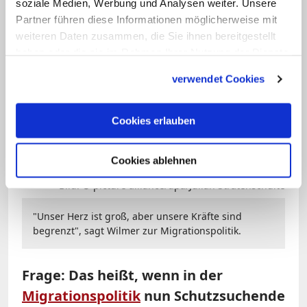
soziale Medien, Werbung und Analysen weiter. Unsere
allein retten, weder Deutschland noch
Partner führen diese Informationen möglicherweise mit
Europa.
weiteren Daten zusammen, die Sie ihnen bereitgestellt
haben oder die sie im Rahmen Ihrer Nutzung der Dienste
gesammelt haben.
verwendet Cookies
Cookies erlauben
Cookies ablehnen
Bild: © picture alliance/dpa/Julian Stratenschulte
"Unser Herz ist groß, aber unsere Kräfte sind
begrenzt", sagt Wilmer zur Migrationspolitik.
Frage: Das heißt, wenn in der
Migrationspolitik
nun Schutzsuchende