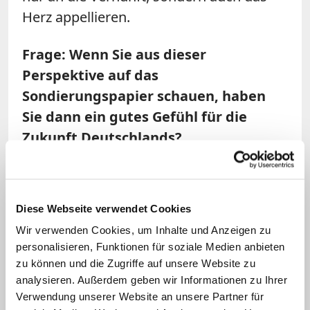
Herz appellieren.
Frage: Wenn Sie aus dieser
Perspektive auf das
Sondierungspapier schauen, haben
Sie dann ein gutes Gefühl für die
Zukunft Deutschlands?
Wilmer:
Wir leben weltweit in einer
Dynamik, in der die Starken tun, was sie
Diese Webseite verwendet Cookies
können und die Schwachen erleiden, was
Wir verwenden Cookies, um Inhalte und Anzeigen zu
sie müssen. Das ist fatal. Wenn dann
personalisieren, Funktionen für soziale Medien anbieten
reiche Länder wie Deutschland in erster
zu können und die Zugriffe auf unsere Website zu
Linie nur an sich selbst denken, dann
analysieren. Außerdem geben wir Informationen zu Ihrer
geht das so nicht. Niemand kann sich
Verwendung unserer Website an unsere Partner für