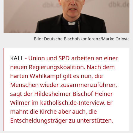
Bild: Deutsche Bischofskonferenz/Marko Orlovic
KALL
- Union und SPD arbeiten an einer
neuen Regierungskoalition. Nach dem
harten Wahlkampf gilt es nun, die
Menschen wieder zusammenzuführen,
sagt der Hildesheimer Bischof Heiner
Wilmer im katholisch.de-Interview. Er
mahnt die Kirche aber auch, die
Entscheidungsträger zu unterstützen.