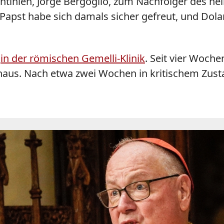
ntinien, Jorge Bergoglio, zum Nachfolger des hei
 Papst habe sich damals sicher gefreut, und Dol
s
in der römischen Gemelli-Klinik
. Seit vier Woch
us. Nach etwa zwei Wochen in kritischem Zustan