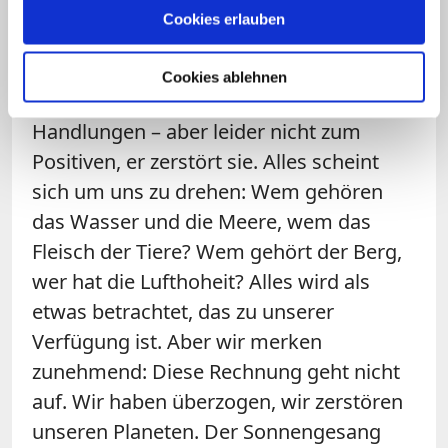
zu sehen. Unser Zeitalter wird in der
Cookies erlauben
Wissenschaft "Anthropozän" genannt:
der Mensch verändert die Welt und
Cookies ablehnen
Umwelt nachhaltig durch seine
Handlungen – aber leider nicht zum
Positiven, er zerstört sie. Alles scheint
sich um uns zu drehen: Wem gehören
das Wasser und die Meere, wem das
Fleisch der Tiere? Wem gehört der Berg,
wer hat die Lufthoheit? Alles wird als
etwas betrachtet, das zu unserer
Verfügung ist. Aber wir merken
zunehmend: Diese Rechnung geht nicht
auf. Wir haben überzogen, wir zerstören
unseren Planeten. Der Sonnengesang