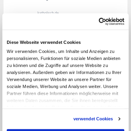
katholisch.de
VIDEO ANSEHEN
Diese Webseite verwendet Cookies
Frage: Was macht für Sie persönlich
Wir verwenden Cookies, um Inhalte und Anzeigen zu
der Sonnengesang aus?
personalisieren, Funktionen für soziale Medien anbieten
zu können und die Zugriffe auf unsere Website zu
Bruder Christophorus:
Ich möchte nur
analysieren. Außerdem geben wir Informationen zu Ihrer
Verwendung unserer Website an unsere Partner für
ungern "die eine" Botschaft
soziale Medien, Werbung und Analysen weiter. Unsere
herausgreifen, weil im Sonnengesang so
Partner führen diese Informationen möglicherweise mit
viel steckt. Aber in der Gegenwart drängt
weiteren Daten zusammen, die Sie ihnen bereitgestellt
sich doch eine Botschaft auf: Der Mensch
haben oder die sie im Rahmen Ihrer Nutzung der Dienste
gesammelt haben.
sollte dringend von seiner Arroganz
verwendet Cookies
abrücken, sich als Krone der Schöpfung