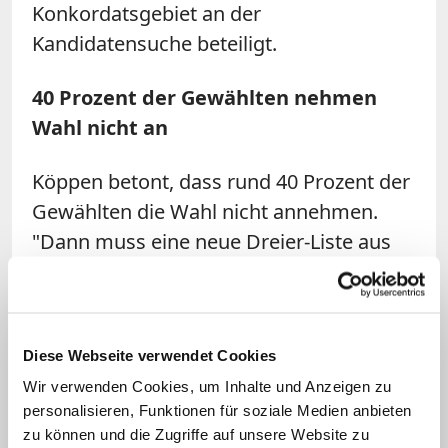
Konkordatsgebiet an der
Kandidatensuche beteiligt.
40 Prozent der Gewählten nehmen
Wahl nicht an
Köppen betont, dass rund 40 Prozent der
Gewählten die Wahl nicht annehmen.
"Dann muss eine neue Dreier-Liste aus
Rom her und neu abgestimmt werden"
Die Frage, ob er sich nicht selbst zur
Wahl stellen würde, verneint er. Man
Diese Webseite verwendet Cookies
schlage sich nicht selbst vor, außerdem
Wir verwenden Cookies, um Inhalte und Anzeigen zu
sei das Bischofsamt eine "Riesenaufgabe
personalisieren, Funktionen für soziale Medien anbieten
und eine große Verantwortung", so der
zu können und die Zugriffe auf unsere Website zu