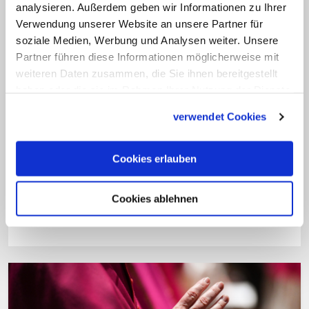
Dompropst.
analysieren. Außerdem geben wir Informationen zu Ihrer
Verwendung unserer Website an unsere Partner für
Derzeit leitet Antonius Hamers als
soziale Medien, Werbung und Analysen weiter. Unsere
Partner führen diese Informationen möglicherweise mit
Diözesanadministrator das Bistum
weiteren Daten zusammen, die Sie ihnen bereitgestellt
Münster.
Der Diözesanadministrator hat
haben oder die sie im Rahmen Ihrer Nutzung der Dienste
die Leitungsgewalt eines
gesammelt haben.
verwendet Cookies
Diözesanbischofs. Er kann jedoch keine
Maßnahmen treffen, die wesentliche und
Cookies erlauben
langfristige Veränderungen mit sich
bringen und damit den künftigen Bischof
Cookies ablehnen
längerfristig binden. (KNA)