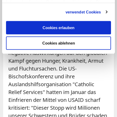
haben oder die sie im Rahmen Ihrer Nutzung der Dienste
und Verschwendung von Steuermitteln in
gesammelt haben.
verwendet Cookies
gigantischem Ausmaß vor.
Entwicklungsexperten in aller Welt,
Cookies erlauben
darunter
katholische Hilfswerke in
Deutschland
, loben indes das
Cookies ablehnen
Engagement von USAID und befürchten
negative Auswirkungen auf den globalen
Kampf gegen Hunger, Krankheit, Armut
und Fluchtursachen. Die US-
Bischofskonferenz und ihre
Auslandshilfsorganisation "Catholic
Relief Services" hatten im Januar das
Einfrieren der Mittel von USAID scharf
kritisiert: "Dieser Stopp wird Millionen
unserer Schwestern und Brüder schaden,