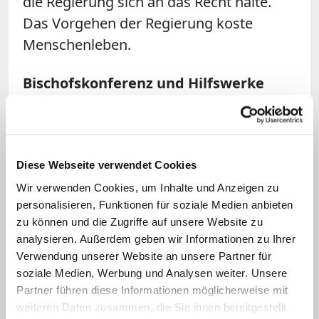
die Regierung sich an das Recht halte.
Das Vorgehen der Regierung koste
Menschenleben.
Bischofskonferenz und Hilfswerke
sehen Menschenleben in Gefahr
Ende März hatte US-Präsident Trump die
Auflösung der "United States Agency for
Diese Webseite verwendet Cookies
International Development" (USAID) mit
Wir verwenden Cookies, um Inhalte und Anzeigen zu
rund 10.000 Mitarbeitern und einem
personalisieren, Funktionen für soziale Medien anbieten
zu können und die Zugriffe auf unsere Website zu
jährlichen Budget von mehr als 40
analysieren. Außerdem geben wir Informationen zu Ihrer
Milliarden US-Dollar angekündigt,
Verwendung unserer Website an unsere Partner für
nachdem er zuvor bereits eine drastische
soziale Medien, Werbung und Analysen weiter. Unsere
Ausgabenkürzung verfügt hatte. Die
Partner führen diese Informationen möglicherweise mit
weiteren Daten zusammen, die Sie ihnen bereitgestellt
Regierung wirft der Behörde Korruption