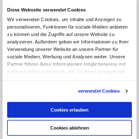
Gezeigt werden auch Fotos und
Diese Webseite verwendet Cookies
Filmaufnahmen aus dieser Zeit. Die
Wir verwenden Cookies, um Inhalte und Anzeigen zu
Dokumentation ist auf den
YouTube-
personalisieren, Funktionen für soziale Medien anbieten
Kanälen von Vatican News
zu sehen.
zu können und die Zugriffe auf unsere Website zu
Verfügbar ist der Film auf Spanisch,
analysieren. Außerdem geben wir Informationen zu Ihrer
Italienisch und Englisch. (mtr/KNA)
Verwendung unserer Website an unsere Partner für
soziale Medien, Werbung und Analysen weiter. Unsere
Partner führen diese Informationen möglicherweise mit
weiteren Daten zusammen, die Sie ihnen bereitgestellt
haben oder die sie im Rahmen Ihrer Nutzung der Dienste
gesammelt haben.
verwendet Cookies
Cookies erlauben
Cookies ablehnen