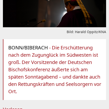
Bild: Harald Oppitz/KNA
BONN/BIBERACH
- Die Erschütterung
nach dem Zugunglück im Südwesten ist
groß. Der Vorsitzende der Deutschen
Bischofskonferenz äußerte sich am
späten Sonntagabend – und dankte auch
den Rettungskräften und Seelsorgern vor
Ort.