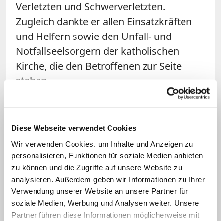
Verletzten und Schwerverletzten.
Zugleich dankte er allen Einsatzkräften
und Helfern sowie den Unfall- und
Notfallseelsorgern der katholischen
Kirche, die den Betroffenen zur Seite
stehen.
Der Regionalexpress war am
Sonntagabend auf der Bahnstrecke
Diese Webseite verwendet Cookies
zwischen Sigmaringen und Ulm entgleist.
Wir verwenden Cookies, um Inhalte und Anzeigen zu
Die Ursache ist möglicherweise ein
personalisieren, Funktionen für soziale Medien anbieten
Erdrutsch. Wegen des Starkregens an der
zu können und die Zugriffe auf unsere Website zu
Unfallstelle bei Riedlingen südwestlich
analysieren. Außerdem geben wir Informationen zu Ihrer
Verwendung unserer Website an unsere Partner für
von Ulm lief mutmaßlich ein
soziale Medien, Werbung und Analysen weiter. Unsere
Abwasserschacht über, wie die Polizei
Partner führen diese Informationen möglicherweise mit