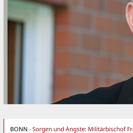
BONN
- Sorgen und Ängste: Militärbischof F