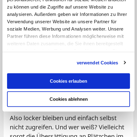
Traditionen spannen lassen! Fast drei
zu können und die Zugriffe auf unsere Website zu
analysieren. Außerdem geben wir Informationen zu Ihrer
Viertel der Befragten mögen sich an den
Verwendung unserer Website an unsere Partner für
Plätzchen im Supermarkt stören.
Laut
soziale Medien, Werbung und Analysen weiter. Unsere
einem Rewe-Sprecher
sprechen die
Partner führen diese Informationen möglicherweise mit
Umsätze in September und Oktober
weiteren Daten zusammen, die Sie ihnen bereitgestellt
haben oder die sie im Rahmen Ihrer Nutzung der Dienste
allerdings eine andere Sprache: Sie liegen
gesammelt haben.
sogar über denen des Dezembers.
verwendet Cookies
Gehört das Aufregen über verfrühte
Plätzchen vielleicht ebenso zum guten
Cookies erlauben
Ton wie der Spekulatius zum
Herbstspaziergang?
Cookies ablehnen
Also locker bleiben und einfach selbst
nicht zugreifen. Und wer weiß? Vielleicht
sorgt die Übersättigung an Plätzchen im