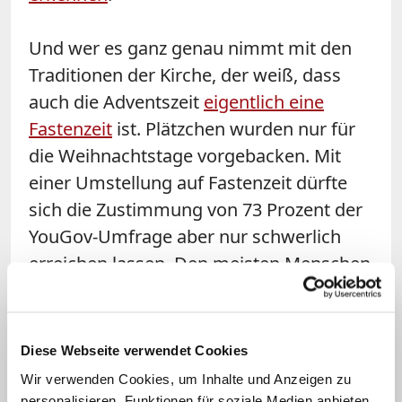
Und wer es ganz genau nimmt mit den
Traditionen der Kirche, der weiß, dass
auch die Adventszeit
eigentlich eine
Fastenzeit
ist. Plätzchen wurden nur für
die Weihnachtstage vorgebacken. Mit
einer Umstellung auf Fastenzeit dürfte
sich die Zustimmung von 73 Prozent der
YouGov-Umfrage aber nur schwerlich
erreichen lassen. Den meisten Menschen
geht es wohl eher um die
"Vorweihnachtszeit".
Diese Webseite verwendet Cookies
Hier also ein gut gemeinter Rat an die
Wir verwenden Cookies, um Inhalte und Anzeigen zu
Kirche: Nicht vor den Karren gefühlter
personalisieren, Funktionen für soziale Medien anbieten