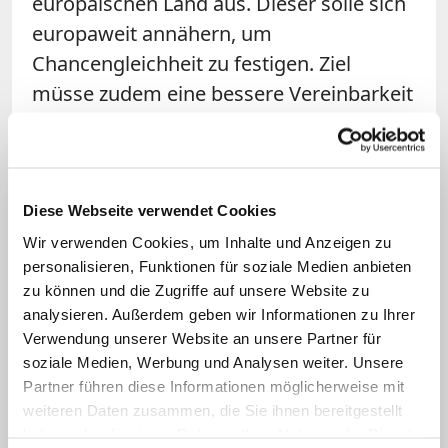
europäischen Land aus. Dieser solle sich
europaweit annähern, um
Chancengleichheit zu festigen. Ziel
müsse zudem eine bessere Vereinbarkeit
von Familie und Beruf sein. Die Lücke
zwischen Frauen und Männern bei Gehalt
und Altersvorsorge sei zu überwinden.
Gesetze zu Elternzeit, ein
Diese Webseite verwendet Cookies
Rentenausgleich für Sorgearbeit, eine
Wir verwenden Cookies, um Inhalte und Anzeigen zu
personalisieren, Funktionen für soziale Medien anbieten
kinderfreundliche Steuerpolitik und die
zu können und die Zugriffe auf unsere Website zu
Förderung bezahlbaren Wohnraums
analysieren. Außerdem geben wir Informationen zu Ihrer
würden darüber hinaus enorm helfen.
Verwendung unserer Website an unsere Partner für
soziale Medien, Werbung und Analysen weiter. Unsere
Migration, Klima, Sicherheit
Partner führen diese Informationen möglicherweise mit
weiteren Daten zusammen, die Sie ihnen bereitgestellt
haben oder die sie im Rahmen Ihrer Nutzung der Dienste
In puncto Migration pocht das
ZdK
in