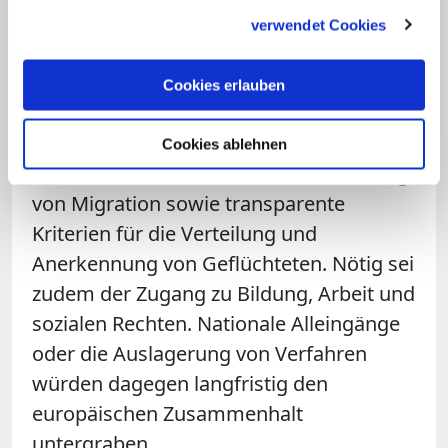
gesammelt haben.
seiner Erklärung auf
verwendet Cookies
Menschenrechtsstandards. Dazu sei die
Sicherung des Grundrechts auf Asyl
Cookies erlauben
erforderlich. Es brauche gemeinsame,
belastbare Verfahren für die Aufnahme
Cookies ablehnen
von Schutzsuchenden und die Steuerung
von Migration sowie transparente
Kriterien für die Verteilung und
Anerkennung von Geflüchteten. Nötig sei
zudem der Zugang zu Bildung, Arbeit und
sozialen Rechten. Nationale Alleingänge
oder die Auslagerung von Verfahren
würden dagegen langfristig den
europäischen Zusammenhalt
untergraben.