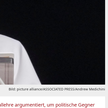
Bild: picture alliance/ASSOCIATED PRESS/Andrew Medichini
rallehre argumentiert, um politische Gegner