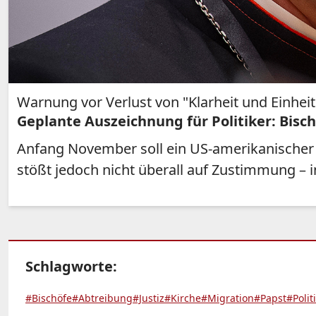
Warnung vor Verlust von "Klarheit und Einheit"
Geplante Auszeichnung für Politiker: Bisch
Anfang November soll ein US-amerikanischer 
stößt jedoch nicht überall auf Zustimmung – i
Schlagworte:
#Bischöfe
#Abtreibung
#Justiz
#Kirche
#Migration
#Papst
#Polit