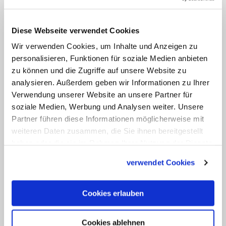
schnell erkannt und der Tumor entfernt
worden sei. "Ich möchte Sie alle dazu
Diese Webseite verwendet Cookies
ermutigen, Vorsorgeuntersuchungen
Wir verwenden Cookies, um Inhalte und Anzeigen zu
wahrzunehmen und nicht
personalisieren, Funktionen für soziale Medien anbieten
aufzuschieben", erklärte der Bischof. "Sie
zu können und die Zugriffe auf unsere Website zu
dienen dem frühzeitigen, dem
analysieren. Außerdem geben wir Informationen zu Ihrer
rechtzeitigen Erkennen von Anzeichen
Verwendung unserer Website an unsere Partner für
soziale Medien, Werbung und Analysen weiter. Unsere
gefährlicher Erkrankungen und können
Partner führen diese Informationen möglicherweise mit
den Verlauf grundlegend verändern."
weiteren Daten zusammen, die Sie ihnen bereitgestellt
haben oder die sie im Rahmen Ihrer Nutzung der Dienste
"Wir freuen uns sehr über den positiven
gesammelt haben.
verwendet Cookies
Verlauf der Behandlung und die guten
Aussichten" sagte der
Generalvikar des
Cookies erlauben
Bistums
und Stellvertreter des Bischofs,
Martin Stanke. Die Reha und die
Cookies ablehnen