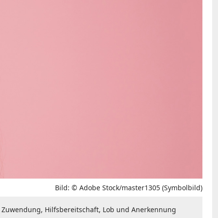
Bild: © Adobe Stock/master1305 (Symbolbild)
e Zuwendung, Hilfsbereitschaft, Lob und Anerkennung