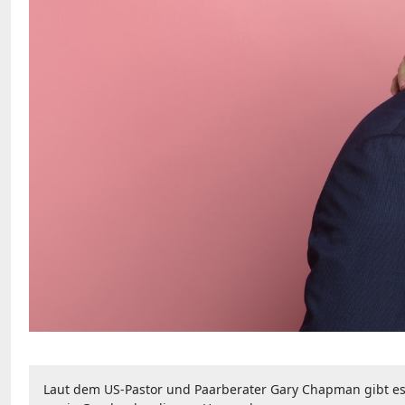
Laut dem US-Pastor und Paarberater Gary Chapman gibt es