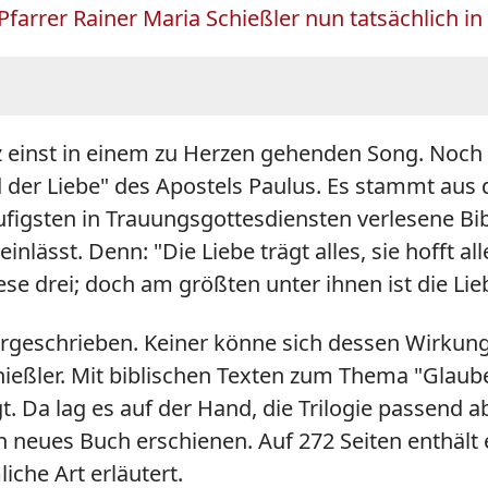
Pfarrer Rainer Maria Schießler nun tatsächlic
z einst in einem zu Herzen gehenden Song. Noch v
d der Liebe" des Apostels Paulus. Es stammt aus d
igsten in Trauungsgottesdiensten verlesene Bib
inlässt. Denn: "Die Liebe trägt alles, sie hofft al
ese drei; doch am größten unter ihnen ist die Lie
ergeschrieben. Keiner könne sich dessen Wirkung
ießler. Mit biblischen Texten zum Thema "Glaube
Da lag es auf der Hand, die Trilogie passend a
in neues Buch erschienen. Auf 272 Seiten enthäl
iche Art erläutert.