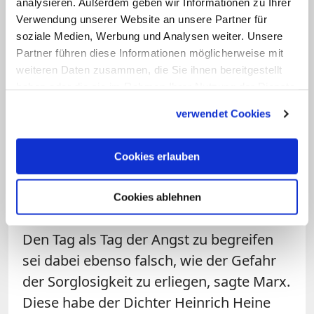
analysieren. Außerdem geben wir Informationen zu Ihrer
Der Kardinal bekannte, dass er sich jeden
Verwendung unserer Website an unsere Partner für
Abend vor dem Schlafengehen bewusst
soziale Medien, Werbung und Analysen weiter. Unsere
mache, wieder einen Tag näher auf den
Partner führen diese Informationen möglicherweise mit
weiteren Daten zusammen, die Sie ihnen bereitgestellt
Tod zugegangen zu sein. "Und es macht
haben oder die sie im Rahmen Ihrer Nutzung der Dienste
mir keine Angst", sagte er. Der Tod könne
gesammelt haben.
verwendet Cookies
schließlich auch, wie der Musiker
Wolfgang Amadeus Mozart einmal
gesagt habe, ein Freund sein. "Allerseelen
Cookies erlauben
zeigt uns eine österliche Hoffnung, aber
Cookies ablehnen
eben auch eine dunkle Seite."
Den Tag als Tag der Angst zu begreifen
sei dabei ebenso falsch, wie der Gefahr
der Sorglosigkeit zu erliegen, sagte Marx.
Diese habe der Dichter Heinrich Heine