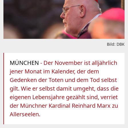
Bild: DBK
MÜNCHEN
- Der November ist alljährlich
jener Monat im Kalender, der dem
Gedenken der Toten und dem Tod selbst
gilt. Wie er selbst damit umgeht, dass die
eigenen Lebensjahre gezählt sind, verriet
der Münchner Kardinal Reinhard Marx zu
Allerseelen.