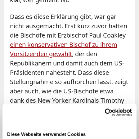
Dass es diese Erklärung gibt, war gar
nicht ausgemacht. Erst kurz zuvor hatten
die Bischöfe mit Erzbischof Paul Coakley
einen konservativen Bischof zu ihrem
Vorsitzenden gewählt
, der den
Republikanern und damit auch dem US-
Präsidenten nahesteht. Dass diese
Stellungnahme so aufhorchen lässt, zeigt
aber auch, wie die US-Bischöfe etwa
dank des New Yorker Kardinals Timothy
Dolan zuletzt größtenteils
wahrgenommen wurden: als
Unterstützer Trumps. Und wenn sich die
Diese Webseite verwendet Cookies
Oberhirten um das Leben von Menschen