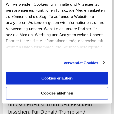
Wir verwenden Cookies, um Inhalte und Anzeigen zu
öffentlich sorgten, so doch meist um
personalisieren, Funktionen für soziale Medien anbieten
ungeborenes Leben.
zu können und die Zugriffe auf unsere Website zu
analysieren. Außerdem geben wir Informationen zu Ihrer
Noch vor der Präsidentschaftswahl 2024
Verwendung unserer Website an unsere Partner für
hatten die US-Bischöfe die Haltung zu
soziale Medien, Werbung und Analysen weiter. Unsere
Partner führen diese Informationen möglicherweise mit
Abtreibungen bei der Wahlentscheidung
weiteren Daten zusammen, die Sie ihnen bereitgestellt
für katholische Wähler zur "obersten
haben oder die sie im Rahmen Ihrer Nutzung der Dienste
Priorität" erklärt – in Kauf nehmend, dass
gesammelt haben.
verwendet Cookies
sie damit Trump stützen. Was der in einer
zweiten Amtszeit mit dem Land vorhat,
Cookies erlauben
hätte man wissen können. Trump und die
MAGA-Bewegung nahmen die
Cookies ablehnen
katholische Unterstützung mit Freuden –
und scherten sich um den Rest kein
bisschen. Für Donald Trump sind