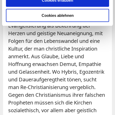
Cookies erlauben
Blöße.
Cookies ablehnen
Was wir wirklich brauchen, ist eine Re-
Evangelisierung als Bekehrung der
Herzen und geistige Neuaneignung, mit
Folgen für den Lebenswandel und eine
Kultur, der man christliche Inspiration
anmerkt. Aus Glaube, Liebe und
Hoffnung erwachsen Demut, Empathie
und Gelassenheit. Wo Hybris, Egozentrik
und Daueraufgeregtheit tönen, sucht
man Re-Christianisierung vergeblich.
Gegen den Christianismus ihrer falschen
Propheten müssen sich die Kirchen
sozialethisch, vor allem aber geistlich