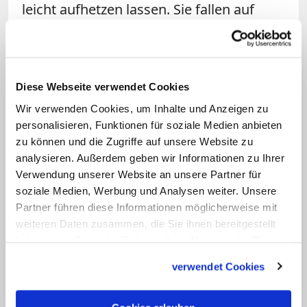
leicht aufhetzen lassen. Sie fallen auf
Verdrehungen und Halbwahrheiten
leichter herein und wählen ihre
Meinungsführer nach
Diese Webseite verwendet Cookies
Gesinnungstüchtigkeit und flottem
Wir verwenden Cookies, um Inhalte und Anzeigen zu
Mundwerk aus. Nur so lässt sich der
personalisieren, Funktionen für soziale Medien anbieten
Milieu-Erfolg von Typen erklären, die
zu können und die Zugriffe auf unsere Website zu
Jesus als "Heuchler", "getünchte Gräber"
analysieren. Außerdem geben wir Informationen zu Ihrer
und "Schlangenbrut" von sich gewiesen
Verwendung unserer Website an unsere Partner für
soziale Medien, Werbung und Analysen weiter. Unsere
hätte. Papst Franziskus demaskiert sie in
Partner führen diese Informationen möglicherweise mit
Evangelii Gaudium
(93ff) als narzisstisch,
weiteren Daten zusammen, die Sie ihnen bereitgestellt
selbstgerecht, autoritär, pseudo-fromm
haben oder die sie im Rahmen Ihrer Nutzung der Dienste
und verweltlicht. Diese Klientel passt zur
gesammelt haben.
verwendet Cookies
AfD und dient ihr als christliches
Feigenblatt vor der neuheidnischen