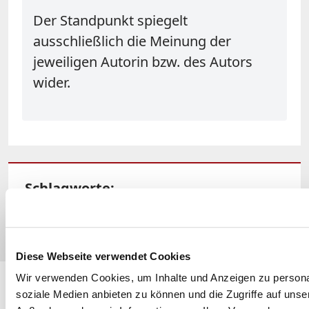
Der Standpunkt spiegelt
ausschließlich die Meinung der
jeweiligen Autorin bzw. des Autors
wider.
Schlagworte:
#Deutschland
#Familie
#Gesellschaft
#Kinder
#Politik
Diese Webseite verwendet Cookies
Folgen Sie
katholisch.de
auch hier:
Wir verwenden Cookies, um Inhalte und Anzeigen zu personal
soziale Medien anbieten zu können und die Zugriffe auf unse