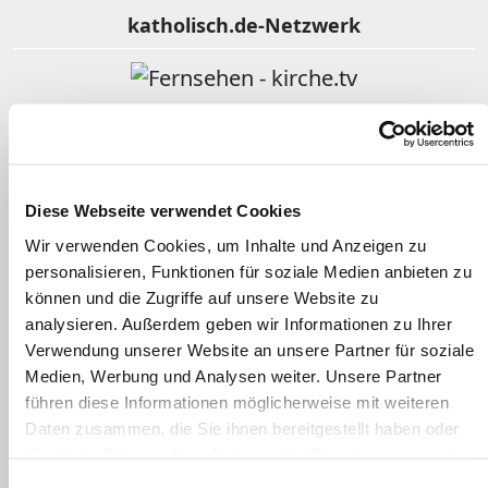
katholisch.de-Netzwerk
Fernsehen - kirche.tv
Religion im Film
Diese Webseite verwendet Cookies
Wir verwenden Cookies, um Inhalte und Anzeigen zu
personalisieren, Funktionen für soziale Medien anbieten zu
Gotteslob Online
können und die Zugriffe auf unsere Website zu
analysieren. Außerdem geben wir Informationen zu Ihrer
Verwendung unserer Website an unsere Partner für soziale
Kindergottesdienst katholisch
Medien, Werbung und Analysen weiter. Unsere Partner
führen diese Informationen möglicherweise mit weiteren
Daten zusammen, die Sie ihnen bereitgestellt haben oder
Clearingstelle Medienkompetenz
die sie im Rahmen Ihrer Nutzung der Dienste gesammelt
haben.