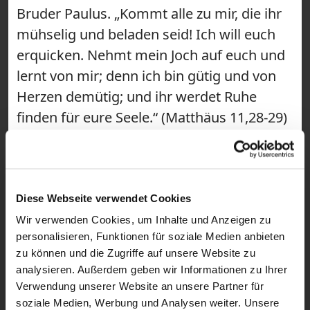
Bruder Paulus. „Kommt alle zu mir, die ihr
mühselig und beladen seid! Ich will euch
erquicken. Nehmt mein Joch auf euch und
lernt von mir; denn ich bin gütig und von
Herzen demütig; und ihr werdet Ruhe
finden für eure Seele.“ (Matthäus 11,28-29)
#gebetsraum #Tagessegen ~ Wir sind der
Gebetsraum! Hier findest du täglich kurze
Impulse für deinen Tag. Mit
Kapuzinermönch Paulus Terwitte kannst
Diese Webseite verwendet Cookies
du mit einem Bibelvers in den Morgen
Wir verwenden Cookies, um Inhalte und Anzeigen zu
personalisieren, Funktionen für soziale Medien anbieten
starten und einen Segen empfangen. Als
zu können und die Zugriffe auf unsere Website zu
Short schenkt dir Congregatio Jesu-
analysieren. Außerdem geben wir Informationen zu Ihrer
Schwester Magdalena Winghofer eine
Verwendung unserer Website an unsere Partner für
spirituelle Mittagspause, bevor du mit
soziale Medien, Werbung und Analysen weiter. Unsere