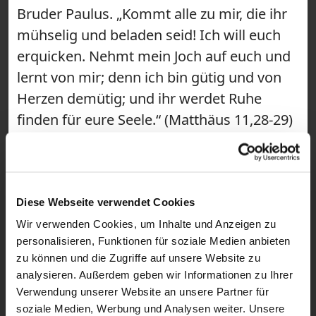
Bruder Paulus. „Kommt alle zu mir, die ihr
mühselig und beladen seid! Ich will euch
erquicken. Nehmt mein Joch auf euch und
lernt von mir; denn ich bin gütig und von
Herzen demütig; und ihr werdet Ruhe
finden für eure Seele.“ (Matthäus 11,28-29)
#gebetsraum #Tagessegen ~ Wir sind der
Gebetsraum! Hier findest du täglich kurze
Impulse für deinen Tag. Mit
Kapuzinermönch Paulus Terwitte kannst
Diese Webseite verwendet Cookies
du mit einem Bibelvers in den Morgen
Wir verwenden Cookies, um Inhalte und Anzeigen zu
personalisieren, Funktionen für soziale Medien anbieten
starten und einen Segen empfangen. Als
zu können und die Zugriffe auf unsere Website zu
Short schenkt dir Congregatio Jesu-
analysieren. Außerdem geben wir Informationen zu Ihrer
Schwester Magdalena Winghofer eine
Verwendung unserer Website an unsere Partner für
spirituelle Mittagspause, bevor du mit
soziale Medien, Werbung und Analysen weiter. Unsere