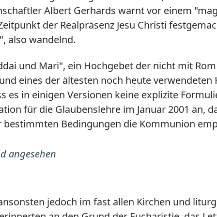
nschaftler Albert Gerhards warnt vor einem "ma
itpunkt der Realpräsenz Jesu Christi festgemach
h", also wandelnd.
ddai und Mari", ein Hochgebet der nicht mit Rom
t und eines der ältesten noch heute verwendeten
s es in einigen Versionen keine explizite Formu
ion für die Glaubenslehre im Januar 2001 an, das
nter bestimmten Bedingungen die Kommunion em
nd angesehen
onsten jedoch im fast allen Kirchen und liturgi
ie erinnerten an den Grund der Eucharistie, das