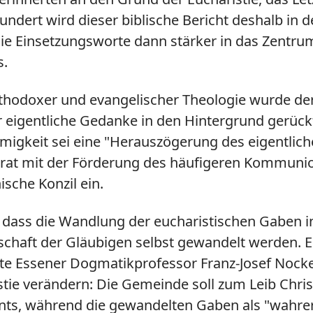
ndert wird dieser biblische Bericht deshalb in de
 die Einsetzungsworte dann stärker in das Zent
s.
hodoxer und evangelischer Theologie wurde der K
er eigentliche Gedanke in den Hintergrund gerüc
gkeit sei eine "Herauszögerung des eigentliche
trat mit der Förderung des häufigeren Kommunio
ische Konzil ein.
dass die Wandlung der eucharistischen Gaben in 
schaft der Gläubigen selbst gewandelt werden. E
rte Essener Dogmatikprofessor Franz-Josef Nocke
tie verändern: Die Gemeinde soll zum Leib Christ
ts, während die gewandelten Gaben als "wahrer 