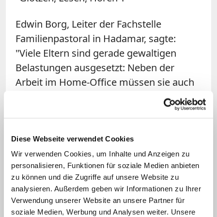
Edwin Borg, Leiter der Fachstelle
Familienpastoral in Hadamar, sagte:
"Viele Eltern sind gerade gewaltigen
Belastungen ausgesetzt: Neben der
Arbeit im Home-Office müssen sie auch
das Homeschooling und die Betreuung
der Kinder gewährleisten." Die Fachstelle
hat zusammen mit der Familienbildung
des Bistums Links und Ideen
Diese Webseite verwendet Cookies
zusammengetragen. "Unser Angebot
Wir verwenden Cookies, um Inhalte und Anzeigen zu
personalisieren, Funktionen für soziale Medien anbieten
richtet sich an alle Familien unabhängig
zu können und die Zugriffe auf unsere Website zu
ihrer Zugehörigkeit zum Bistum Limburg,
analysieren. Außerdem geben wir Informationen zu Ihrer
zur katholischen Kirche oder einem
Verwendung unserer Website an unsere Partner für
religiösen Interesse", betonte Borg.
soziale Medien, Werbung und Analysen weiter. Unsere