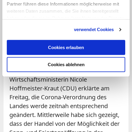
Partner führen diese Informationen möglicherweise mit
(KNA)
weiteren Daten zusammen, die Sie ihnen bereitgestellt
haben oder die sie im Rahmen Ihrer Nutzung der Dienste
17:25 Uhr: Läden bleiben
gesammelt haben.
Karfreitag und Ostersonntag
verwendet Cookies
nun doch zu
Cookies erlauben
Die Lebensmittelgeschäfte in Baden-
Württemberg bleiben an
Karfreitag
und
Cookies ablehnen
Ostersonntag nun doch geschlossen.
Wirtschaftsministerin Nicole
Hoffmeister-Kraut (CDU) erklärte am
Freitag, die Corona-Verordnung des
Landes werde zeitnah entsprechend
geändert. Mittlerweile habe sich gezeigt,
dass der Handel von der Möglichkeit der