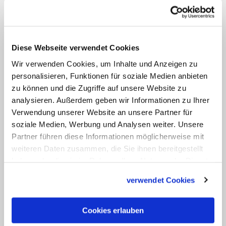
gegeben haben; 6.000 sind dokumentiert,
2.000 gelten als "medizinisch
unerklärlich". Die Zahl der kirchlich
anerkannten Wunderheilungen liegt bei
Diese Webseite verwendet Cookies
67. Dem sogenannten Lourdes-Wasser
Wir verwenden Cookies, um Inhalte und Anzeigen zu
aus einer Quelle nahe der Mariengrotte
personalisieren, Funktionen für soziale Medien anbieten
zu können und die Zugriffe auf unsere Website zu
werden heilende Kräfte zugeschrieben.
analysieren. Außerdem geben wir Informationen zu Ihrer
Verwendung unserer Website an unsere Partner für
Nach Paris verzeichnet Lourdes mit
soziale Medien, Werbung und Analysen weiter. Unsere
seinen rund 16.000 Einwohnern die
Partner führen diese Informationen möglicherweise mit
zweithöchste Zahl an Hotelbetten und
weiteren Daten zusammen, die Sie ihnen bereitgestellt
haben oder die sie im Rahmen Ihrer Nutzung der Dienste
Übernachtungen in Frankreich (knapp
gesammelt haben.
sechs Millionen in 2006, Bettenzahl
verwendet Cookies
32.000).
Cookies erlauben