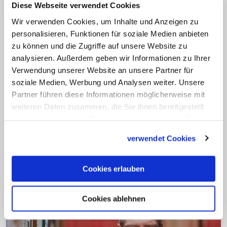
Diese Webseite verwendet Cookies
moralischen Maßstäben messen lassen.
Wir verwenden Cookies, um Inhalte und Anzeigen zu
Die Betroffenen lobten zudem, dass die
personalisieren, Funktionen für soziale Medien anbieten
gesamte Stadtgesellschaft in
zu können und die Zugriffe auf unsere Website zu
analysieren. Außerdem geben wir Informationen zu Ihrer
Wolfenbüttel und die Gemeinde sich mit
Verwendung unserer Website an unsere Partner für
Eggers solidarisch gezeigt hätten. Dies
soziale Medien, Werbung und Analysen weiter. Unsere
verdeutliche, "wie wichtig den Menschen
Partner führen diese Informationen möglicherweise mit
der Stadt und weit darüber hinaus eine
weiteren Daten zusammen, die Sie ihnen bereitgestellt
haben oder die sie im Rahmen Ihrer Nutzung der Dienste
schonungslose Aufarbeitung ist, für die
gesammelt haben.
sich Pfarrer Eggers so couragiert
verwendet Cookies
einsetzt". (epd)
Cookies erlauben
Cookies ablehnen