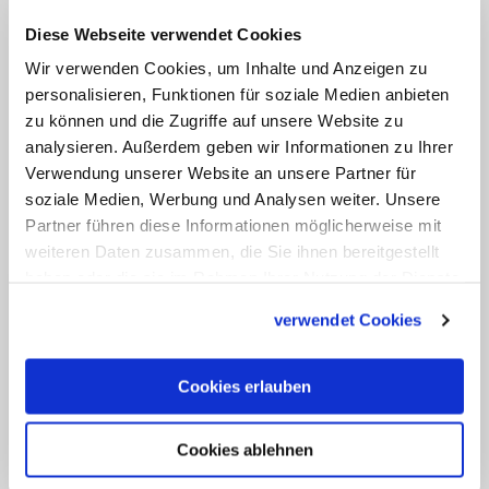
zufolge voraussichtlich einen
Diese Webseite verwendet Cookies
Fahrausweis für öffentliche
Wir verwenden Cookies, um Inhalte und Anzeigen zu
Verkehrsmittel auf dem Gebiet des
personalisieren, Funktionen für soziale Medien anbieten
Kirchentags. Die Karten können digital
zu können und die Zugriffe auf unsere Website zu
über
www.kirchentag.de/tickets
analysieren. Außerdem geben wir Informationen zu Ihrer
erworben werden. (epd)
Verwendung unserer Website an unsere Partner für
soziale Medien, Werbung und Analysen weiter. Unsere
Partner führen diese Informationen möglicherweise mit
weiteren Daten zusammen, die Sie ihnen bereitgestellt
haben oder die sie im Rahmen Ihrer Nutzung der Dienste
gesammelt haben.
verwendet Cookies
Cookies erlauben
Cookies ablehnen