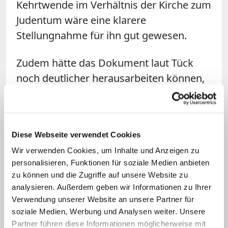
Kehrtwende im Verhältnis der Kirche zum
Judentum wäre eine klarere
Stellungnahme für ihn gut gewesen.
Zudem hätte das Dokument laut Tück
noch deutlicher herausarbeiten können,
"dass das Bekenntnis zur jungfräulichen
Mutterschaft Mariens eine doppelte
Provokation enthält. Erstens den
Diese Webseite verwendet Cookies
skandalösen Realismus, dass Gott in der
Wir verwenden Cookies, um Inhalte und Anzeigen zu
Geschichte durch die jungfräuliche
personalisieren, Funktionen für soziale Medien anbieten
Geburt einen heilsgeschichtlichen
zu können und die Zugriffe auf unsere Website zu
Neuanfang gesetzt hat. Zweitens die mit
analysieren. Außerdem geben wir Informationen zu Ihrer
der Mutterschaft verbundene
Verwendung unserer Website an unsere Partner für
soziale Medien, Werbung und Analysen weiter. Unsere
Provokation der Inkarnation des
Partner führen diese Informationen möglicherweise mit