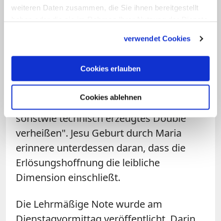
göttlichen Wortes." Und: Jesus sei ganz
weiteren Daten zusammen, die Sie ihnen bereitgestellt
Mensch geworden, was ein wichtiges
haben oder die sie im Rahmen Ihrer Nutzung der Dienste
Statement "gegen technognostische
gesammelt haben.
verwendet Cookies
Strömungen" sei.
Cookies erlauben
Diese würden die "leibliche Konstitution
des Menschen abwerten, wenn sie eine
Cookies ablehnen
Unsterblichkeit als digitales oder
sonstwie technisch erzeugtes Double
verheißen". Jesu Geburt durch Maria
erinnere unterdessen daran, dass die
Erlösungshoffnung die leibliche
Dimension einschließt.
Die Lehrmäßige Note wurde am
Dienstagvormittag veröffentlicht. Darin