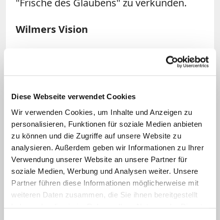
"Frische des Glaubens" zu verkünden.
Wilmers Vision
Zu Wilmers Aufgaben als neuer DBK-
Vorsitzender wird es auch gehören, das
deutsche Synodalprojekt im Einklang mit
Diese Webseite verwendet Cookies
Rom voranzutreiben und seine Mitbrüder
Wir verwenden Cookies, um Inhalte und Anzeigen zu
Woelki, Voderholzer und Oster wieder
personalisieren, Funktionen für soziale Medien anbieten
mit ins Boot zu holen. Ende 2024 hatte er
zu können und die Zugriffe auf unsere Website zu
beim Synodalen Ausschuss in
analysieren. Außerdem geben wir Informationen zu Ihrer
Wiesbaden-Naurod bereits seine Vision
Verwendung unserer Website an unsere Partner für
soziale Medien, Werbung und Analysen weiter. Unsere
vorgestellt. Entscheidend für den Erfolg
Partner führen diese Informationen möglicherweise mit
des Projekts seien: eine angemessene
weiteren Daten zusammen, die Sie ihnen bereitgestellt
Repräsentation, eine stärkere
haben oder die sie im Rahmen Ihrer Nutzung der Dienste
strategische Kommunikation und
gesammelt haben.