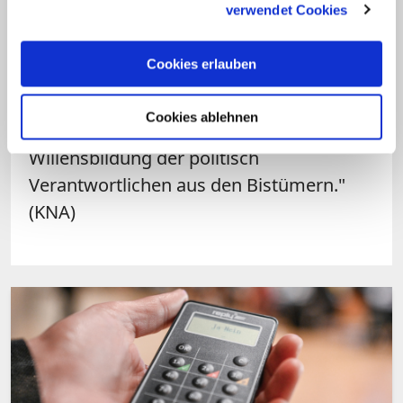
verwendet Cookies
Nachhaltigkeit mit Blick auf schwindende
kirchliche Ressourcen, personell wie
Cookies erlauben
finanziell. Sein Plädoyer damals: "Etwas
weniger Thinktank, mehr Partizipation;
Cookies ablehnen
etwas kürzere Texte, dafür eine stärkere
Willensbildung der politisch
Verantwortlichen aus den Bistümern."
(KNA)